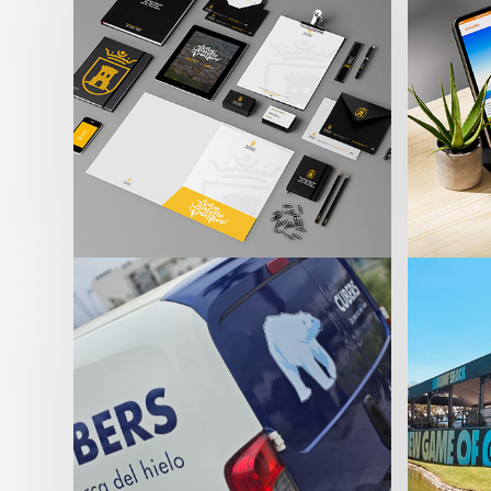
pape
corpo
Dise
para