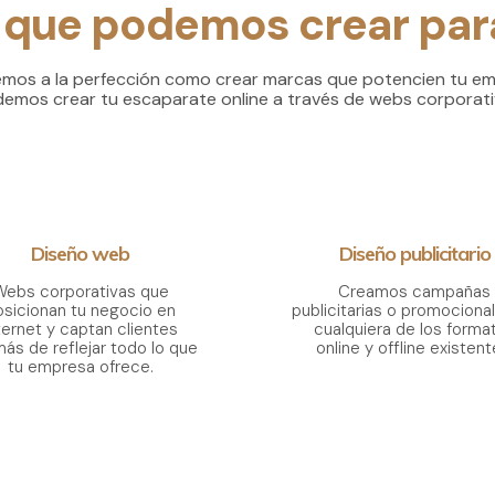
 que podemos crear para
os a la perfección como crear marcas que potencien tu em
emos crear tu escaparate online a través de webs corporati
Diseño web
Diseño publicitario
Webs corporativas que
Creamos campañas
osicionan tu negocio en
publicitarias o promociona
ternet y captan clientes
cualquiera de los forma
ás de reflejar todo lo que
online y offline existent
tu empresa ofrece.