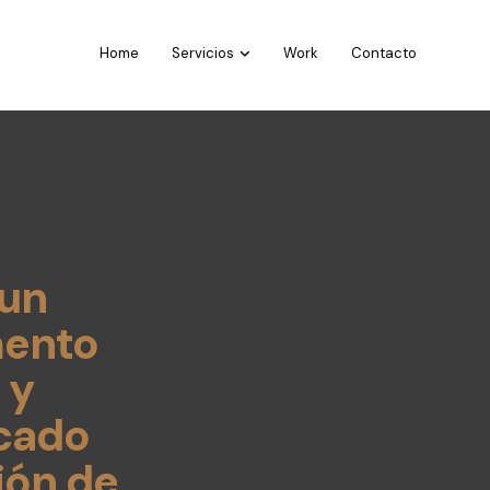
Home
Servicios
Work
Contacto
un
ento
 y
cado
ión de