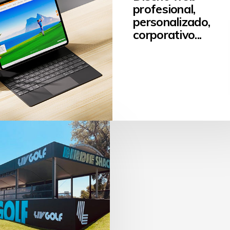
lería
profesional,
rativa, flyers...
personalizado,
corporativo...
ño de vehículos
Campañas de
 empresas...
publicidad, stands
publicitarios
corporativos...