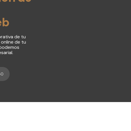
eb
rativa de tu
online de tu
 podemos
sarial.
60