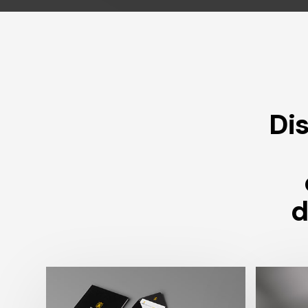
Di
d
Dise