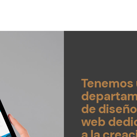
Tenemos 
departam
de diseño
web dedi
a la creac